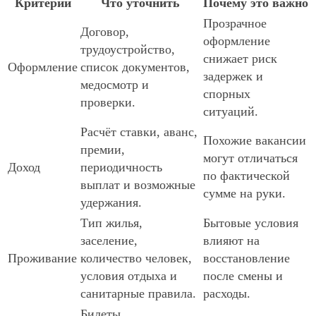
Критерий
Что уточнить
Почему это важно
Прозрачное
Договор,
оформление
трудоустройство,
снижает риск
Оформление
список документов,
задержек и
медосмотр и
спорных
проверки.
ситуаций.
Расчёт ставки, аванс,
Похожие вакансии
премии,
могут отличаться
Доход
периодичность
по фактической
выплат и возможные
сумме на руки.
удержания.
Тип жилья,
Бытовые условия
заселение,
влияют на
Проживание
количество человек,
восстановление
условия отдыха и
после смены и
санитарные правила.
расходы.
Билеты,