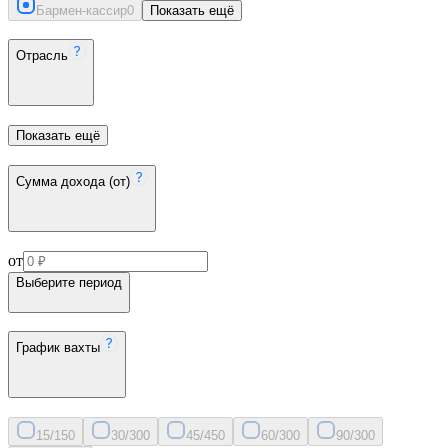
Бармен-кассир
0
Показать ещё
Отрасль
Показать ещё
Сумма дохода (от)
от
Выберите период
График вахты
15/15
0
30/30
0
45/45
0
60/30
0
90/30
0