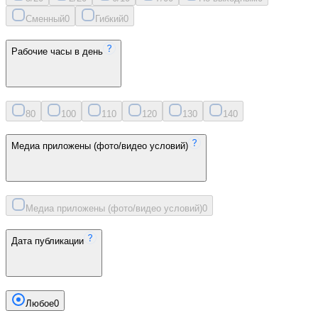
Сменный
0
Гибкий
0
Рабочие часы в день
8
0
10
0
11
0
12
0
13
0
14
0
Медиа приложены (фото/видео условий)
Медиа приложены (фото/видео условий)
0
Дата публикации
Любое
0