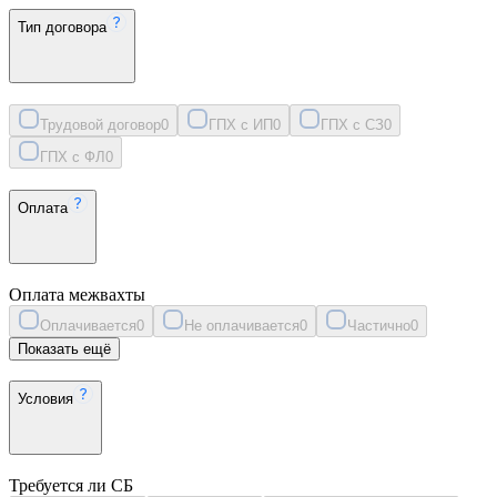
Тип договора
Трудовой договор
0
ГПХ с ИП
0
ГПХ с СЗ
0
ГПХ с ФЛ
0
Оплата
Оплата межвахты
Оплачивается
0
Не оплачивается
0
Частично
0
Показать ещё
Условия
Требуется ли СБ