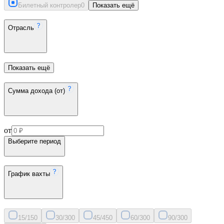
Билетный контролер
0
Показать ещё
Отрасль
Показать ещё
Сумма дохода (от)
от
Выберите период
График вахты
15/15
0
30/30
0
45/45
0
60/30
0
90/30
0