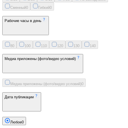
Сменный
0
Гибкий
0
Рабочие часы в день
8
0
10
0
11
0
12
0
13
0
14
0
Медиа приложены (фото/видео условий)
Медиа приложены (фото/видео условий)
0
Дата публикации
Любое
0