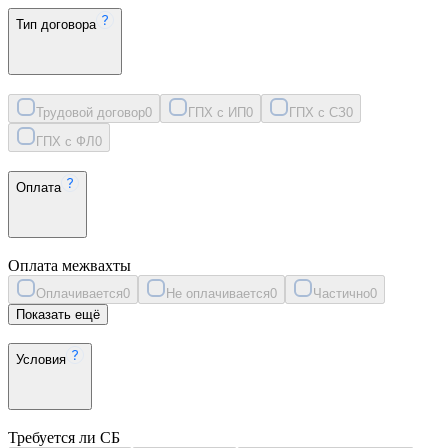
Тип договора
Трудовой договор
0
ГПХ с ИП
0
ГПХ с СЗ
0
ГПХ с ФЛ
0
Оплата
Оплата межвахты
Оплачивается
0
Не оплачивается
0
Частично
0
Показать ещё
Условия
Требуется ли СБ