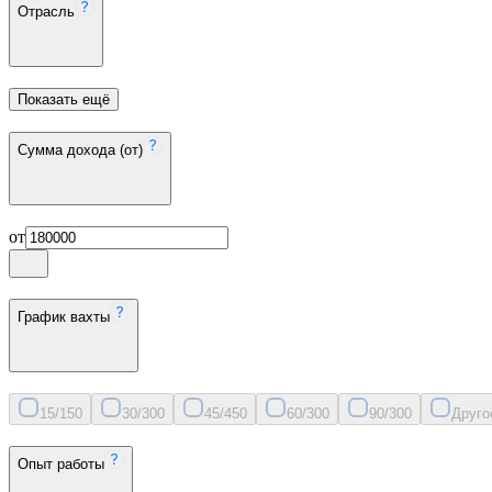
Отрасль
Показать ещё
Сумма дохода (от)
от
График вахты
15/15
0
30/30
0
45/45
0
60/30
0
90/30
0
Друго
Опыт работы