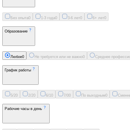
Без опыта
0
1-3 года
0
3-6 лет
0
6+ лет
0
Образование
Любое
0
Не требуется или не важно
0
Среднее професси
График работы
5/2
0
2/2
0
6/1
0
7/0
0
По выходным
0
Сменн
Рабочие часы в день