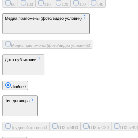
8
0
10
0
11
0
12
0
13
0
14
0
Медиа приложены (фото/видео условий)
Медиа приложены (фото/видео условий)
0
Дата публикации
Любое
0
Тип договора
Трудовой договор
0
ГПХ с ИП
0
ГПХ с СЗ
0
ГПХ с ФЛ