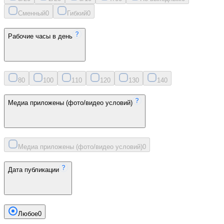
Сменный
0
Гибкий
0
Рабочие часы в день
8
0
10
0
11
0
12
0
13
0
14
0
Медиа приложены (фото/видео условий)
Медиа приложены (фото/видео условий)
0
Дата публикации
Любое
0