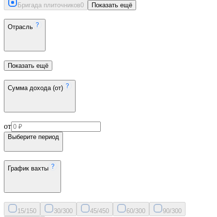
Бригада плиточников
0
Показать ещё
Отрасль
Показать ещё
Сумма дохода (от)
от
Выберите период
График вахты
15/15
0
30/30
0
45/45
0
60/30
0
90/30
0