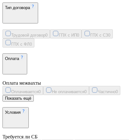
Тип договора
Трудовой договор
0
ГПХ с ИП
0
ГПХ с СЗ
0
ГПХ с ФЛ
0
Оплата
Оплата межвахты
Оплачивается
0
Не оплачивается
0
Частично
0
Показать ещё
Условия
Требуется ли СБ