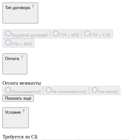
Тип договора
Трудовой договор
0
ГПХ с ИП
0
ГПХ с СЗ
0
ГПХ с ФЛ
0
Оплата
Оплата межвахты
Оплачивается
0
Не оплачивается
0
Частично
0
Показать ещё
Условия
Требуется ли СБ