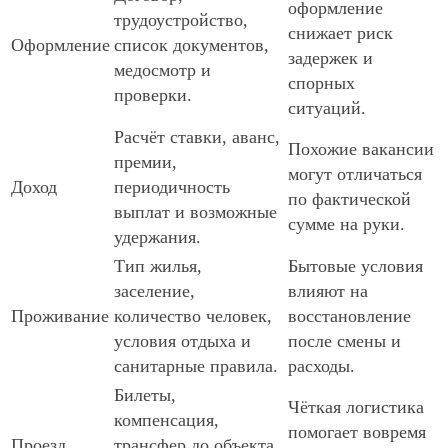
оформление
трудоустройство,
снижает риск
Оформление
список документов,
задержек и
медосмотр и
спорных
проверки.
ситуаций.
Расчёт ставки, аванс,
Похожие вакансии
премии,
могут отличаться
Доход
периодичность
по фактической
выплат и возможные
сумме на руки.
удержания.
Тип жилья,
Бытовые условия
заселение,
влияют на
Проживание
количество человек,
восстановление
условия отдыха и
после смены и
санитарные правила.
расходы.
Билеты,
Чёткая логистика
компенсация,
помогает вовремя
Проезд
трансфер до объекта,