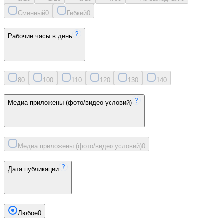
Сменный
0
Гибкий
0
Рабочие часы в день
8
0
10
0
11
0
12
0
13
0
14
0
Медиа приложены (фото/видео условий)
Медиа приложены (фото/видео условий)
0
Дата публикации
Любое
0