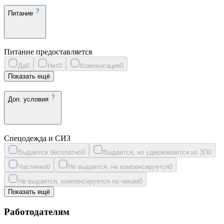
Питание
Питание предоставляется
Да
0
Нет
0
Компенсация
0
Показать ещё
Доп. условия
Спецодежда и СИЗ
Выдается бесплатно
0
Выдается, но удерживается из ЗП
0
Частично
0
Не выдается, не компенсируется
0
Не выдается, компенсируется по чекам
0
Показать ещё
Работодателям