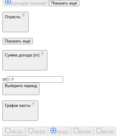
Бригадир поваров
0
Показать ещё
Отрасль
Показать ещё
Сумма дохода (от)
от
Выберите период
График вахты
15/15
0
30/30
0
45/45
0
60/30
0
90/30
0