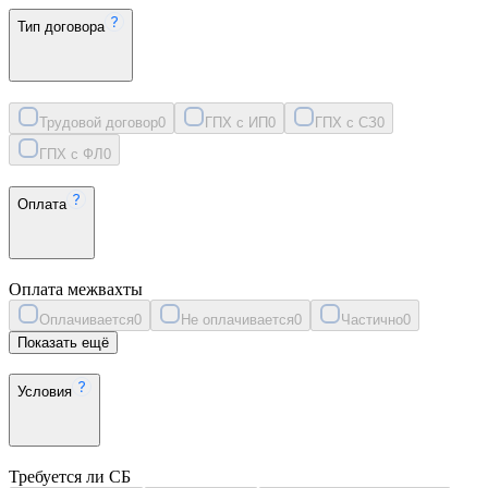
Тип договора
Трудовой договор
0
ГПХ с ИП
0
ГПХ с СЗ
0
ГПХ с ФЛ
0
Оплата
Оплата межвахты
Оплачивается
0
Не оплачивается
0
Частично
0
Показать ещё
Условия
Требуется ли СБ