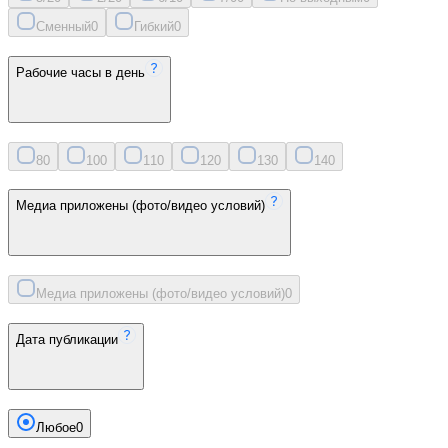
Сменный
0
Гибкий
0
Рабочие часы в день
8
0
10
0
11
0
12
0
13
0
14
0
Медиа приложены (фото/видео условий)
Медиа приложены (фото/видео условий)
0
Дата публикации
Любое
0