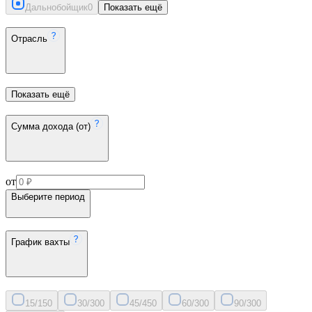
Дальнобойщик
0
Показать ещё
Отрасль
Показать ещё
Сумма дохода (от)
от
Выберите период
График вахты
15/15
0
30/30
0
45/45
0
60/30
0
90/30
0