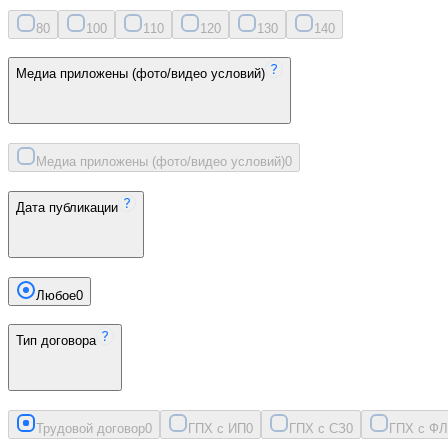
8
0
10
0
11
0
12
0
13
0
14
0
Медиа приложены (фото/видео условий)
Медиа приложены (фото/видео условий)
0
Дата публикации
Любое
0
Тип договора
Трудовой договор
0
ГПХ с ИП
0
ГПХ с СЗ
0
ГПХ с ФЛ