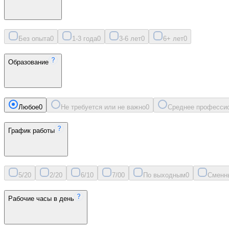
Без опыта
0
1-3 года
0
3-6 лет
0
6+ лет
0
Образование
Любое
0
Не требуется или не важно
0
Среднее професси
График работы
5/2
0
2/2
0
6/1
0
7/0
0
По выходным
0
Сменн
Рабочие часы в день