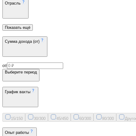
Отрасль
Показать ещё
Сумма дохода (от)
от
Выберите период
График вахты
15/15
0
30/30
0
45/45
0
60/30
0
90/30
0
Друго
Опыт работы