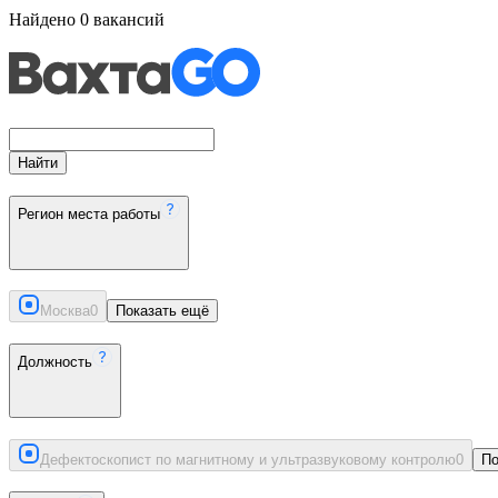
Найдено
0
вакансий
Найти
Регион места работы
Москва
0
Показать ещё
Должность
Дефектоскопист по магнитному и ультразвуковому контролю
0
По