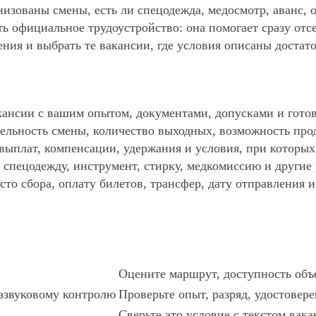
анизованы смены, есть ли спецодежда, медосмотр, аванс
ть официальное трудоустройство: она помогает сразу отс
ния и выбрать те вакансии, где условия описаны достат
ансии с вашим опытом, документами, допусками и готов
ельность смены, количество выходных, возможность про
 выплат, компенсации, удержания и условия, при которы
спецодежду, инструмент, стирку, медкомиссию и другие р
то сбора, оплату билетов, трансфер, дату отправления и
Оцените маршрут, доступность объе
азвуковому контролю
Проверьте опыт, разряд, удостовер
Сверьте это условие с текстом вака