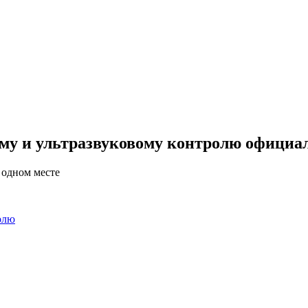
у и ультразвуковому контролю официаль
 одном месте
олю