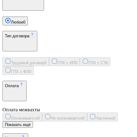
Любое
0
Тип договора
Трудовой договор
0
ГПХ с ИП
0
ГПХ с СЗ
0
ГПХ с ФЛ
0
Оплата
Оплата межвахты
Оплачивается
0
Не оплачивается
0
Частично
0
Показать ещё