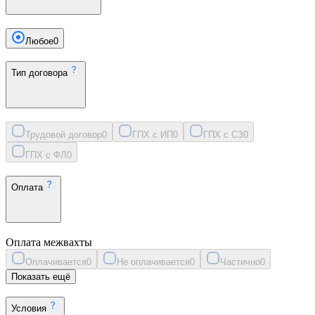
Любое
0
Тип договора
Трудовой договор
0
ГПХ с ИП
0
ГПХ с СЗ
0
ГПХ с ФЛ
0
Оплата
Оплата межвахты
Оплачивается
0
Не оплачивается
0
Частично
0
Показать ещё
Условия