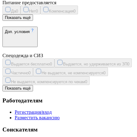
Питание предоставляется
Да
0
Нет
0
Компенсация
0
Показать ещё
Доп. условия
Спецодежда и СИЗ
Выдается бесплатно
0
Выдается, но удерживается из ЗП
0
Частично
0
Не выдается, не компенсируется
0
Не выдается, компенсируется по чекам
0
Показать ещё
Работодателям
Регистрация/вход
Разместить вакансию
Соискателям