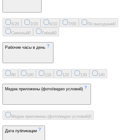
5/2
0
2/2
0
6/1
0
7/0
0
По выходным
0
Сменный
0
Гибкий
0
Рабочие часы в день
8
0
10
0
11
0
12
0
13
0
14
0
Медиа приложены (фото/видео условий)
Медиа приложены (фото/видео условий)
0
Дата публикации