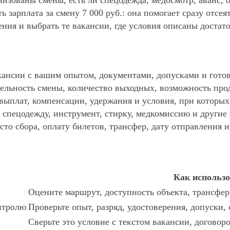
анизованы смены, есть ли спецодежда, медосмотр, аванс
ь зарплата за смену 7 000 руб.: она помогает сразу отсе
ния и выбрать те вакансии, где условия описаны достат
ансии с вашим опытом, документами, допусками и готов
ельность смены, количество выходных, возможность про
 выплат, компенсации, удержания и условия, при которы
спецодежду, инструмент, стирку, медкомиссию и другие р
то сбора, оплату билетов, трансфер, дату отправления и
Как использ
Оцените маршрут, доступность объекта, трансфер
нтролю
Проверьте опыт, разряд, удостоверения, допуски,
Сверьте это условие с текстом вакансии, договор