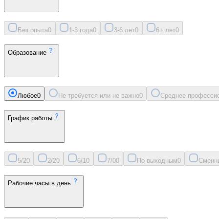
Без опыта
0
1-3 года
0
3-6 лет
0
6+ лет
0
Образование
Любое
0
Не требуется или не важно
0
Среднее професси
График работы
5/2
0
2/2
0
6/1
0
7/0
0
По выходным
0
Сменн
Рабочие часы в день