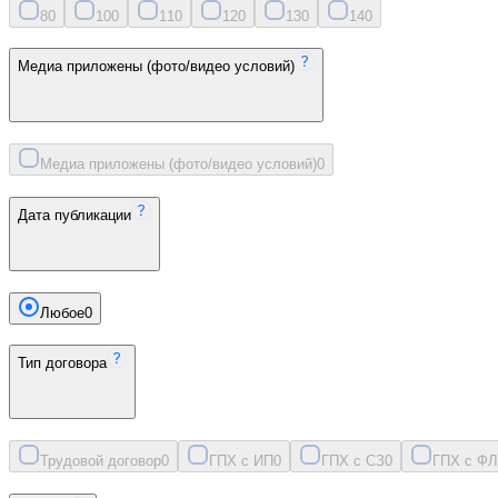
8
0
10
0
11
0
12
0
13
0
14
0
Медиа приложены (фото/видео условий)
Медиа приложены (фото/видео условий)
0
Дата публикации
Любое
0
Тип договора
Трудовой договор
0
ГПХ с ИП
0
ГПХ с СЗ
0
ГПХ с ФЛ