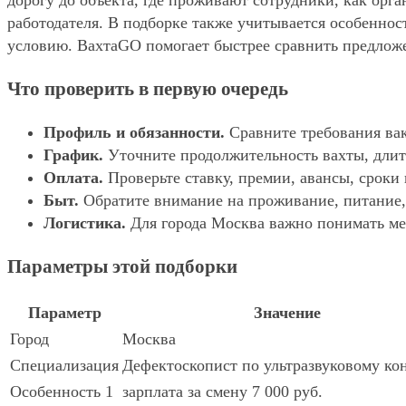
дорогу до объекта, где проживают сотрудники, как орг
работодателя. В подборке также учитывается особенност
условию. ВахтаGO помогает быстрее сравнить предложе
Что проверить в первую очередь
Профиль и обязанности.
Сравните требования вак
График.
Уточните продолжительность вахты, длит
Оплата.
Проверьте ставку, премии, авансы, сроки
Быт.
Обратите внимание на проживание, питание, 
Логистика.
Для города Москва важно понимать мес
Параметры этой подборки
Параметр
Значение
Город
Москва
Специализация
Дефектоскопист по ультразвуковому ко
Особенность 1
зарплата за смену 7 000 руб.