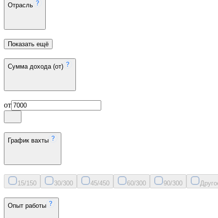
Отрасль
Показать ещё
Сумма дохода (от)
от
График вахты
15/15
0
30/30
0
45/45
0
60/30
0
90/30
0
Друго
Опыт работы