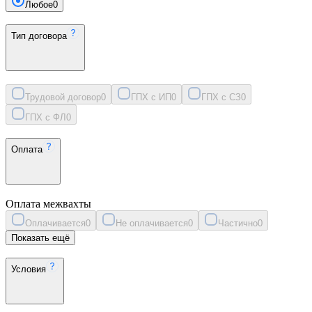
Любое
0
Тип договора
Трудовой договор
0
ГПХ с ИП
0
ГПХ с СЗ
0
ГПХ с ФЛ
0
Оплата
Оплата межвахты
Оплачивается
0
Не оплачивается
0
Частично
0
Показать ещё
Условия