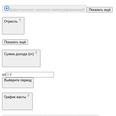
Дефектоскопист рентгено-гаммаграфирования
0
Показать ещё
Отрасль
Показать ещё
Сумма дохода (от)
от
Выберите период
График вахты