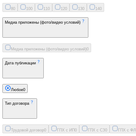
8
0
10
0
11
0
12
0
13
0
14
0
Медиа приложены (фото/видео условий)
Медиа приложены (фото/видео условий)
0
Дата публикации
Любое
0
Тип договора
Трудовой договор
0
ГПХ с ИП
0
ГПХ с СЗ
0
ГПХ с ФЛ