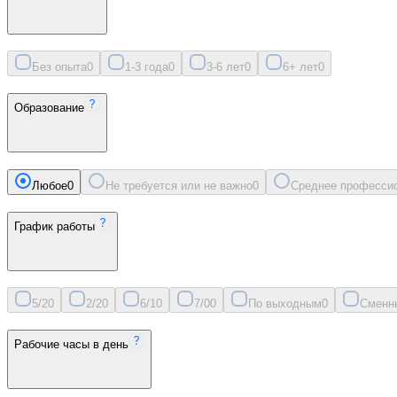
Без опыта
0
1-3 года
0
3-6 лет
0
6+ лет
0
Образование
Любое
0
Не требуется или не важно
0
Среднее професси
График работы
5/2
0
2/2
0
6/1
0
7/0
0
По выходным
0
Сменн
Рабочие часы в день