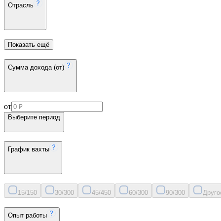
Отрасль
Показать ещё
Сумма дохода (от)
от
Выберите период
График вахты
15/15
0
30/30
0
45/45
0
60/30
0
90/30
0
Друго
Опыт работы