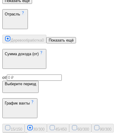
Показать ещё
Отрасль
Деревообработка
0
Показать ещё
Сумма дохода (от)
от
Выберите период
График вахты
15/15
0
30/30
0
45/45
0
60/30
0
90/30
0