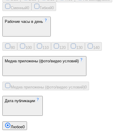
Сменный
0
Гибкий
0
Рабочие часы в день
8
0
10
0
11
0
12
0
13
0
14
0
Медиа приложены (фото/видео условий)
Медиа приложены (фото/видео условий)
0
Дата публикации
Любое
0