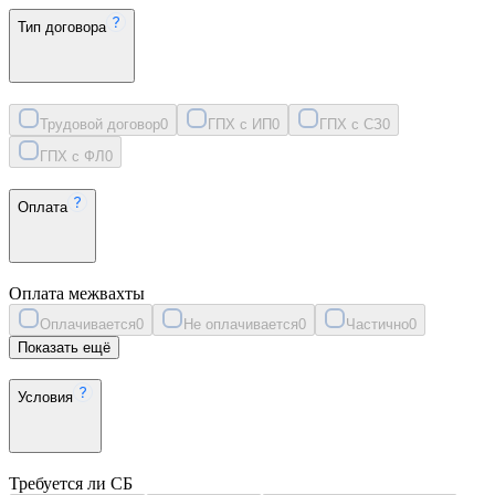
Тип договора
Трудовой договор
0
ГПХ с ИП
0
ГПХ с СЗ
0
ГПХ с ФЛ
0
Оплата
Оплата межвахты
Оплачивается
0
Не оплачивается
0
Частично
0
Показать ещё
Условия
Требуется ли СБ