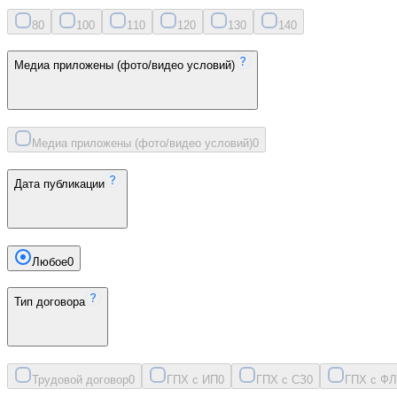
8
0
10
0
11
0
12
0
13
0
14
0
Медиа приложены (фото/видео условий)
Медиа приложены (фото/видео условий)
0
Дата публикации
Любое
0
Тип договора
Трудовой договор
0
ГПХ с ИП
0
ГПХ с СЗ
0
ГПХ с ФЛ