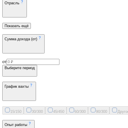
Отрасль
Показать ещё
Сумма дохода (от)
от
Выберите период
График вахты
15/15
0
30/30
0
45/45
0
60/30
0
90/30
0
Друго
Опыт работы