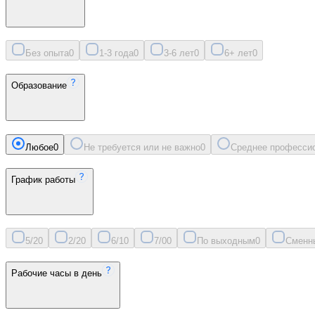
Без опыта
0
1-3 года
0
3-6 лет
0
6+ лет
0
Образование
Любое
0
Не требуется или не важно
0
Среднее професси
График работы
5/2
0
2/2
0
6/1
0
7/0
0
По выходным
0
Сменн
Рабочие часы в день