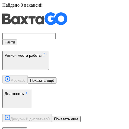
Найдено
0
вакансий
Найти
Регион места работы
Москва
0
Показать ещё
Должность
Дежурный диспетчер
0
Показать ещё