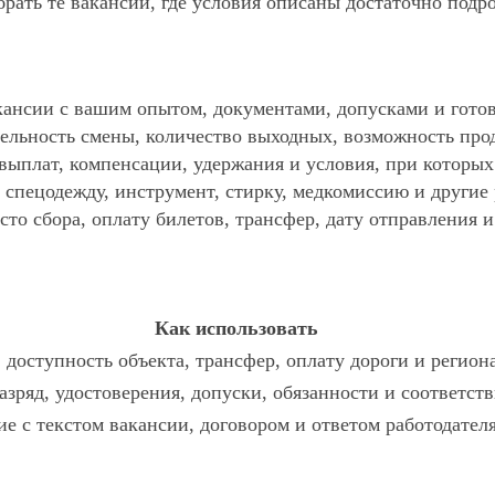
ать те вакансии, где условия описаны достаточно подр
ансии с вашим опытом, документами, допусками и готов
ельность смены, количество выходных, возможность про
 выплат, компенсации, удержания и условия, при которы
спецодежду, инструмент, стирку, медкомиссию и другие р
то сбора, оплату билетов, трансфер, дату отправления и
Как использовать
доступность объекта, трансфер, оплату дороги и регион
азряд, удостоверения, допуски, обязанности и соответст
ие с текстом вакансии, договором и ответом работодателя