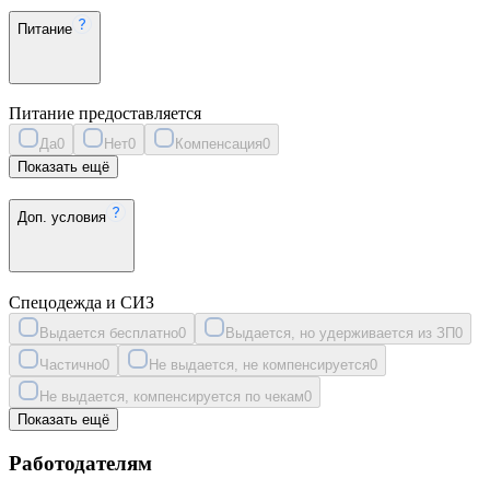
Питание
Питание предоставляется
Да
0
Нет
0
Компенсация
0
Показать ещё
Доп. условия
Спецодежда и СИЗ
Выдается бесплатно
0
Выдается, но удерживается из ЗП
0
Частично
0
Не выдается, не компенсируется
0
Не выдается, компенсируется по чекам
0
Показать ещё
Работодателям