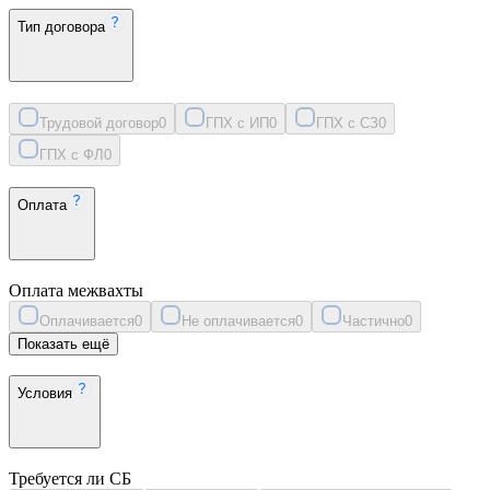
Тип договора
Трудовой договор
0
ГПХ с ИП
0
ГПХ с СЗ
0
ГПХ с ФЛ
0
Оплата
Оплата межвахты
Оплачивается
0
Не оплачивается
0
Частично
0
Показать ещё
Условия
Требуется ли СБ