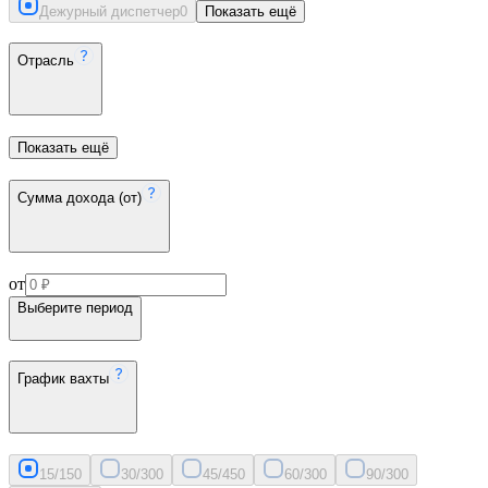
Дежурный диспетчер
0
Показать ещё
Отрасль
Показать ещё
Сумма дохода (от)
от
Выберите период
График вахты
15/15
0
30/30
0
45/45
0
60/30
0
90/30
0