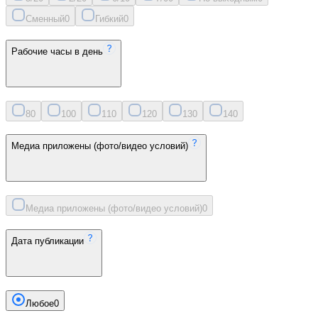
Сменный
0
Гибкий
0
Рабочие часы в день
8
0
10
0
11
0
12
0
13
0
14
0
Медиа приложены (фото/видео условий)
Медиа приложены (фото/видео условий)
0
Дата публикации
Любое
0