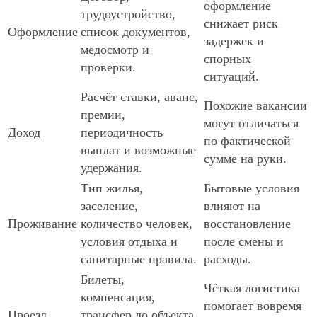
оформление
трудоустройство,
снижает риск
Оформление
список документов,
задержек и
медосмотр и
спорных
проверки.
ситуаций.
Расчёт ставки, аванс,
Похожие вакансии
премии,
могут отличаться
Доход
периодичность
по фактической
выплат и возможные
сумме на руки.
удержания.
Тип жилья,
Бытовые условия
заселение,
влияют на
Проживание
количество человек,
восстановление
условия отдыха и
после смены и
санитарные правила.
расходы.
Билеты,
Чёткая логистика
компенсация,
помогает вовремя
Проезд
трансфер до объекта,