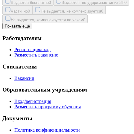
Выдается бесплатно
0
Выдается, но удерживается из ЗП
0
Частично
0
Не выдается, не компенсируется
0
Не выдается, компенсируется по чекам
0
Показать ещё
Работодателям
Регистрация/вход
Разместить вакансию
Соискателям
Вакансии
Образовательным учреждениям
Вход/регистрация
Разместить программу обучения
Документы
Политика конфиденциальности