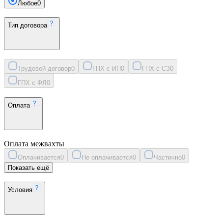
Любое
0
Тип договора
Трудовой договор
0
ГПХ с ИП
0
ГПХ с СЗ
0
ГПХ с ФЛ
0
Оплата
Оплата межвахты
Оплачивается
0
Не оплачивается
0
Частично
0
Показать ещё
Условия