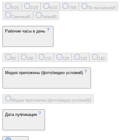
5/2
0
2/2
0
6/1
0
7/0
0
По выходным
0
Сменный
0
Гибкий
0
Рабочие часы в день
8
0
10
0
11
0
12
0
13
0
14
0
Медиа приложены (фото/видео условий)
Медиа приложены (фото/видео условий)
0
Дата публикации