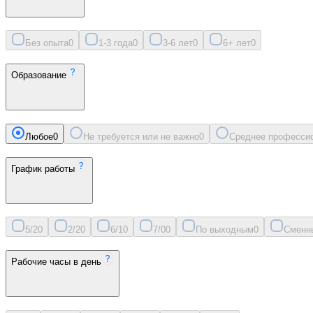
Без опыта
0
1-3 года
0
3-6 лет
0
6+ лет
0
Образование
Любое
0
Не требуется или не важно
0
Среднее професси
График работы
5/2
0
2/2
0
6/1
0
7/0
0
По выходным
0
Сменн
Рабочие часы в день