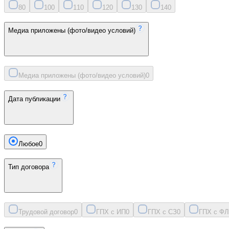
8
0
10
0
11
0
12
0
13
0
14
0
Медиа приложены (фото/видео условий)
Медиа приложены (фото/видео условий)
0
Дата публикации
Любое
0
Тип договора
Трудовой договор
0
ГПХ с ИП
0
ГПХ с СЗ
0
ГПХ с ФЛ