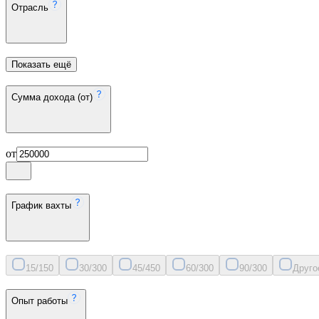
Отрасль
Показать ещё
Сумма дохода (от)
от
График вахты
15/15
0
30/30
0
45/45
0
60/30
0
90/30
0
Друго
Опыт работы