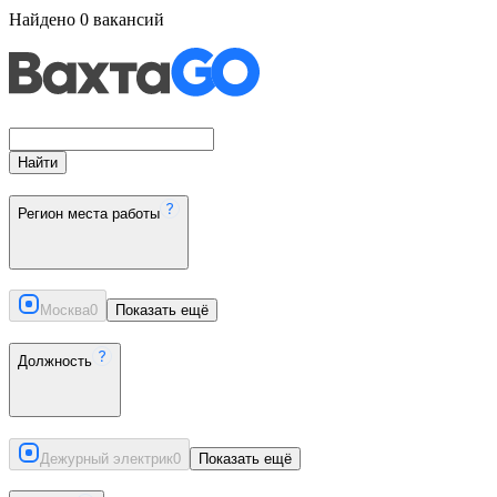
Найдено
0
вакансий
Найти
Регион места работы
Москва
0
Показать ещё
Должность
Дежурный электрик
0
Показать ещё