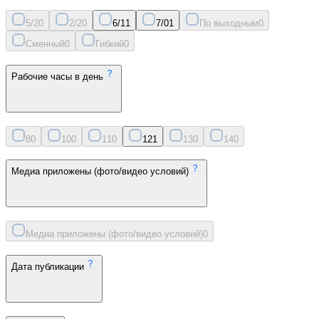
5/2
0
2/2
0
6/1
1
7/0
1
По выходным
0
Сменный
0
Гибкий
0
Рабочие часы в день
8
0
10
0
11
0
12
1
13
0
14
0
Медиа приложены (фото/видео условий)
Медиа приложены (фото/видео условий)
0
Дата публикации