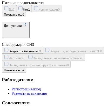
Питание предоставляется
Да
0
Нет
1
Компенсация
0
Показать ещё
Доп. условия
Спецодежда и СИЗ
Выдается бесплатно
1
Выдается, но удерживается из ЗП
0
Частично
0
Не выдается, не компенсируется
0
Не выдается, компенсируется по чекам
0
Показать ещё
Работодателям
Регистрация/вход
Разместить вакансию
Соискателям