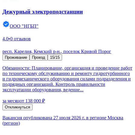
Дежурный электроподстанции
ООО "НГБП"
4.0
•
0 отзывов
респ. Карелия, Кемский р-н., поселок Кривой Порог
Проживание
Проезд
15/15
Обязанности: Планирование, организация и проведение работ
по техническому обслуживанию и ремонту гидротурбинного
и гидромеханического оборудования силами подразделения и
подрядных организаций. Контроль правильности
эксплуатации оборудования, ведение...
за месяц
от 138 000 ₽
Откликнуться
Вакансия опубликована 27 июля 2026 г. в регионе Москва
(регион)