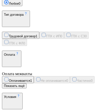
Любое
0
Тип договора
Трудовой договор
1
ГПХ с ИП
0
ГПХ с СЗ
0
ГПХ с ФЛ
0
Оплата
Оплата межвахты
Оплачивается
1
Не оплачивается
0
Частично
0
Показать ещё
Условия