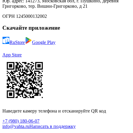
Юр. адрес: 141273, Московская обл, г. Пушкино, деревня
Григорково, тер. Вишни-Григорково, д 21
ОГРН 1245000132002
Скачайте приложение
RuStore
Google Play
App Store
Наведите камеру телефона и отсканируйте QR код
+7 (980) 180-06-07
info@vahta.ru
Написать в поддержку