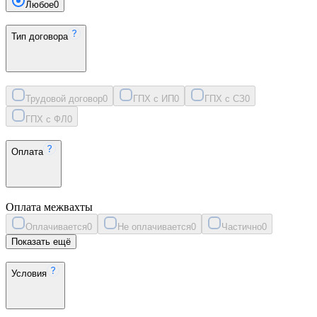
Любое
0
Тип договора
Трудовой договор
0
ГПХ с ИП
0
ГПХ с СЗ
0
ГПХ с ФЛ
0
Оплата
Оплата межвахты
Оплачивается
0
Не оплачивается
0
Частично
0
Показать ещё
Условия