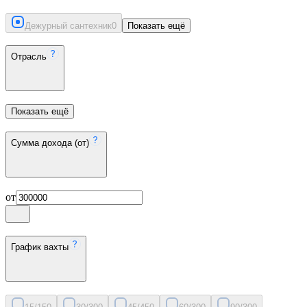
Дежурный сантехник
0
Показать ещё
Отрасль
Показать ещё
Сумма дохода (от)
от
График вахты