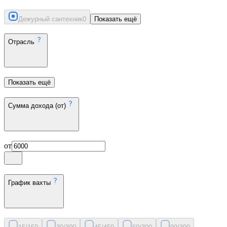
Дежурный сантехник
0
Показать ещё
Отрасль
Показать ещё
Сумма дохода (от)
от
График вахты