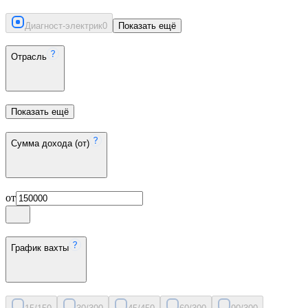
Диагност-электрик
0
Показать ещё
Отрасль
Показать ещё
Сумма дохода (от)
от
График вахты