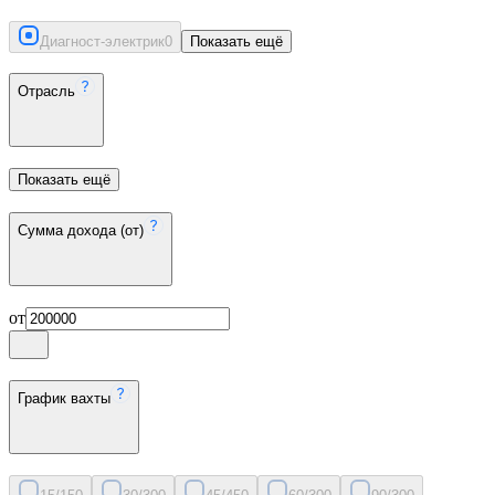
Диагност-электрик
0
Показать ещё
Отрасль
Показать ещё
Сумма дохода (от)
от
График вахты