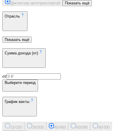
Диспетчер автотранспорта
0
Показать ещё
Отрасль
Показать ещё
Сумма дохода (от)
от
Выберите период
График вахты
15/15
0
30/30
0
45/45
0
60/30
0
90/30
0