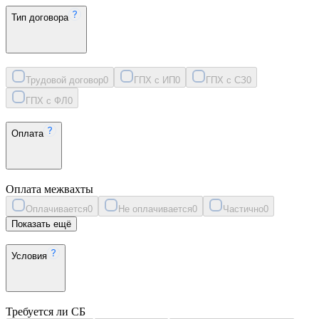
Тип договора
Трудовой договор
0
ГПХ с ИП
0
ГПХ с СЗ
0
ГПХ с ФЛ
0
Оплата
Оплата межвахты
Оплачивается
0
Не оплачивается
0
Частично
0
Показать ещё
Условия
Требуется ли СБ