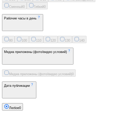
Сменный
0
Гибкий
0
Рабочие часы в день
8
0
10
0
11
0
12
0
13
0
14
0
Медиа приложены (фото/видео условий)
Медиа приложены (фото/видео условий)
0
Дата публикации
Любое
0