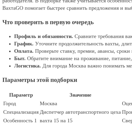
работодателя. В подборке также учитывается особенност
ВахтаGO помогает быстрее сравнить предложения и выбр
Что проверить в первую очередь
Профиль и обязанности.
Сравните требования вак
График.
Уточните продолжительность вахты, длит
Оплата.
Проверьте ставку, премии, авансы, сроки
Быт.
Обратите внимание на проживание, питание, 
Логистика.
Для города Москва важно понимать мес
Параметры этой подборки
Параметр
Значение
Город
Москва
Оцен
Специализация
Диспетчер автотранспортного цеха
Пров
Особенность 1
вахта 15 на 15
Свер