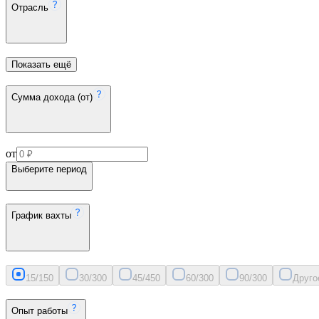
Отрасль
Показать ещё
Сумма дохода (от)
от
Выберите период
График вахты
15/15
0
30/30
0
45/45
0
60/30
0
90/30
0
Друго
Опыт работы