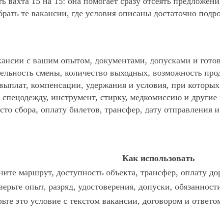
ь вахта 15 на 15: она помогает сразу отсеять предложен
ать те вакансии, где условия описаны достаточно подр
ансии с вашим опытом, документами, допусками и готов
ельность смены, количество выходных, возможность про
 выплат, компенсации, удержания и условия, при которы
спецодежду, инструмент, стирку, медкомиссию и другие р
то сбора, оплату билетов, трансфер, дату отправления и
Как использовать
ите маршрут, доступность объекта, трансфер, оплату до
ерьте опыт, разряд, удостоверения, допуски, обязаннос
ьте это условие с текстом вакансии, договором и ответо