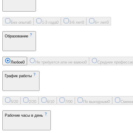
Без опыта
0
1-3 года
0
3-6 лет
0
6+ лет
0
Образование
Любое
0
Не требуется или не важно
0
Среднее професси
График работы
5/2
0
2/2
0
6/1
0
7/0
0
По выходным
0
Сменн
Рабочие часы в день