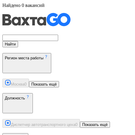
Найдено
0
вакансий
Найти
Регион места работы
Москва
0
Показать ещё
Должность
Диспетчер автотранспортного цеха
0
Показать ещё