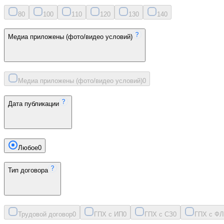
8
0
10
0
11
0
12
0
13
0
14
0
Медиа приложены (фото/видео условий)
Медиа приложены (фото/видео условий)
0
Дата публикации
Любое
0
Тип договора
Трудовой договор
0
ГПХ с ИП
0
ГПХ с СЗ
0
ГПХ с ФЛ