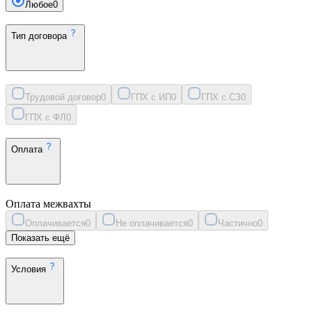
Любое
0
Тип договора
Трудовой договор
0
ГПХ с ИП
0
ГПХ с СЗ
0
ГПХ с ФЛ
0
Оплата
Оплата межвахты
Оплачивается
0
Не оплачивается
0
Частично
0
Показать ещё
Условия