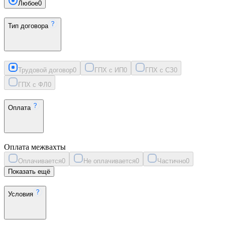
Любое
0
Тип договора
Трудовой договор
0
ГПХ с ИП
0
ГПХ с СЗ
0
ГПХ с ФЛ
0
Оплата
Оплата межвахты
Оплачивается
0
Не оплачивается
0
Частично
0
Показать ещё
Условия