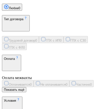
Любое
0
Тип договора
Трудовой договор
0
ГПХ с ИП
0
ГПХ с СЗ
0
ГПХ с ФЛ
0
Оплата
Оплата межвахты
Оплачивается
0
Не оплачивается
0
Частично
0
Показать ещё
Условия