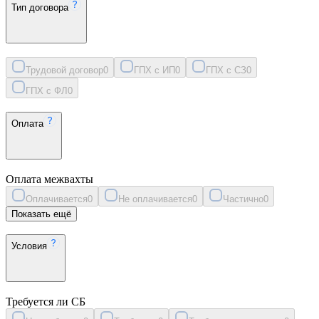
Тип договора
Трудовой договор
0
ГПХ с ИП
0
ГПХ с СЗ
0
ГПХ с ФЛ
0
Оплата
Оплата межвахты
Оплачивается
0
Не оплачивается
0
Частично
0
Показать ещё
Условия
Требуется ли СБ