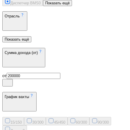
Диспетчер BMS
0
Показать ещё
Отрасль
Показать ещё
Сумма дохода (от)
от
График вахты
15/15
0
30/30
0
45/45
0
60/30
0
90/30
0