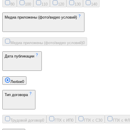
8
0
10
0
11
0
12
0
13
0
14
0
Медиа приложены (фото/видео условий)
Медиа приложены (фото/видео условий)
0
Дата публикации
Любое
0
Тип договора
Трудовой договор
0
ГПХ с ИП
0
ГПХ с СЗ
0
ГПХ с ФЛ