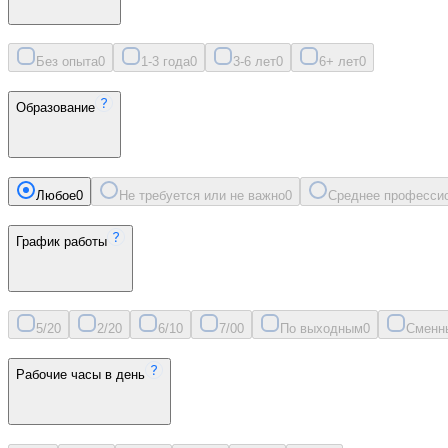
Без опыта
0
1-3 года
0
3-6 лет
0
6+ лет
0
Образование
Любое
0
Не требуется или не важно
0
Среднее професси
График работы
5/2
0
2/2
0
6/1
0
7/0
0
По выходным
0
Сменн
Рабочие часы в день