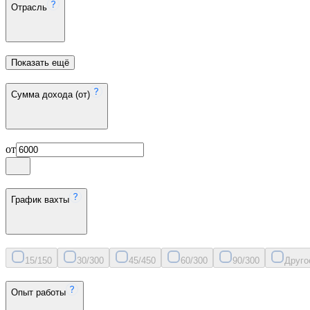
Отрасль
Показать ещё
Сумма дохода (от)
от
График вахты
15/15
0
30/30
0
45/45
0
60/30
0
90/30
0
Друго
Опыт работы