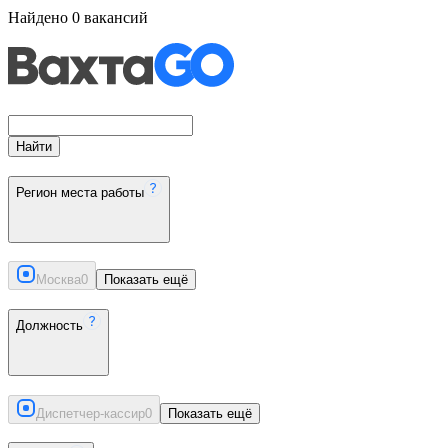
Найдено
0
вакансий
Найти
Регион места работы
Москва
0
Показать ещё
Должность
Диспетчер-кассир
0
Показать ещё