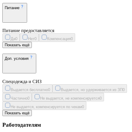
Питание
Питание предоставляется
Да
0
Нет
0
Компенсация
0
Показать ещё
Доп. условия
Спецодежда и СИЗ
Выдается бесплатно
0
Выдается, но удерживается из ЗП
0
Частично
0
Не выдается, не компенсируется
0
Не выдается, компенсируется по чекам
0
Показать ещё
Работодателям