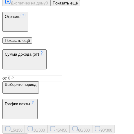
Диспетчер на дому
0
Показать ещё
Отрасль
Показать ещё
Сумма дохода (от)
от
Выберите период
График вахты
15/15
0
30/30
0
45/45
0
60/30
0
90/30
0