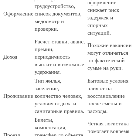
оформление
трудоустройство,
снижает риск
Оформление
список документов,
задержек и
медосмотр и
спорных
проверки.
ситуаций.
Расчёт ставки, аванс,
Похожие вакансии
премии,
могут отличаться
Доход
периодичность
по фактической
выплат и возможные
сумме на руки.
удержания.
Тип жилья,
Бытовые условия
заселение,
влияют на
Проживание
количество человек,
восстановление
условия отдыха и
после смены и
санитарные правила.
расходы.
Билеты,
Чёткая логистика
компенсация,
помогает вовремя
Проезд
трансфер до объекта,