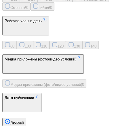
Сменный
0
Гибкий
0
Рабочие часы в день
8
0
10
0
11
0
12
0
13
0
14
0
Медиа приложены (фото/видео условий)
Медиа приложены (фото/видео условий)
0
Дата публикации
Любое
0