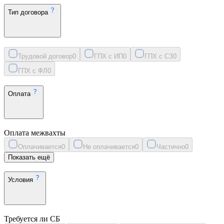
Тип договора
Трудовой договор
0
ГПХ с ИП
0
ГПХ с СЗ
0
ГПХ с ФЛ
0
Оплата
Оплата межвахты
Оплачивается
0
Не оплачивается
0
Частично
0
Показать ещё
Условия
Требуется ли СБ