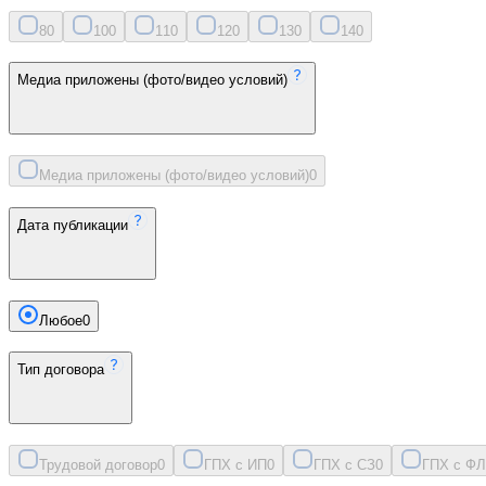
8
0
10
0
11
0
12
0
13
0
14
0
Медиа приложены (фото/видео условий)
Медиа приложены (фото/видео условий)
0
Дата публикации
Любое
0
Тип договора
Трудовой договор
0
ГПХ с ИП
0
ГПХ с СЗ
0
ГПХ с ФЛ