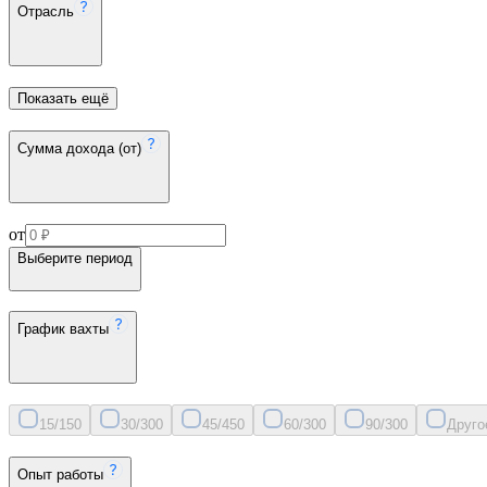
Отрасль
Показать ещё
Сумма дохода (от)
от
Выберите период
График вахты
15/15
0
30/30
0
45/45
0
60/30
0
90/30
0
Друго
Опыт работы