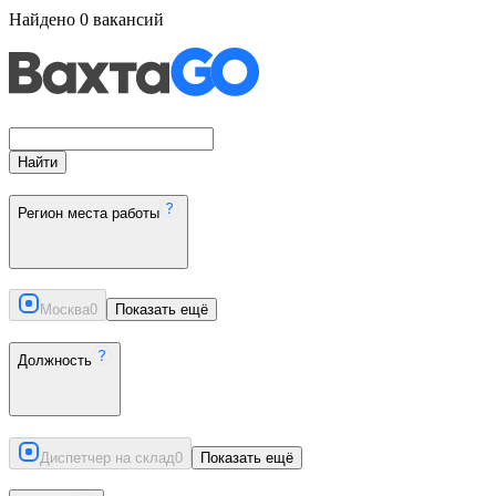
Найдено
0
вакансий
Найти
Регион места работы
Москва
0
Показать ещё
Должность
Диспетчер на склад
0
Показать ещё