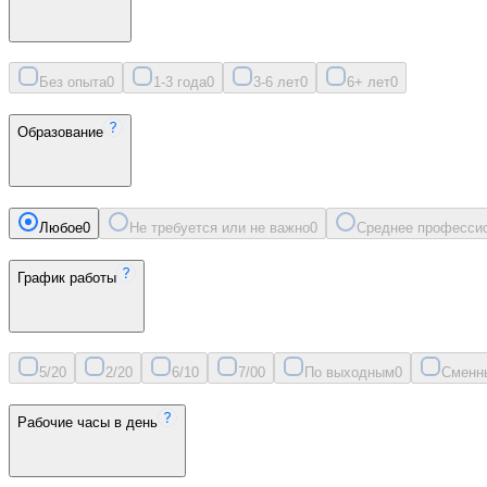
Без опыта
0
1-3 года
0
3-6 лет
0
6+ лет
0
Образование
Любое
0
Не требуется или не важно
0
Среднее професси
График работы
5/2
0
2/2
0
6/1
0
7/0
0
По выходным
0
Сменн
Рабочие часы в день