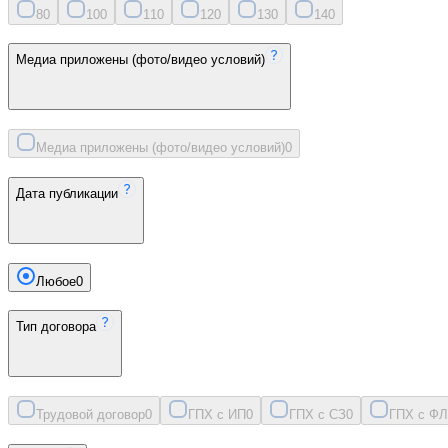
8
0
10
0
11
0
12
0
13
0
14
0
Медиа приложены (фото/видео условий)
Медиа приложены (фото/видео условий)
0
Дата публикации
Любое
0
Тип договора
Трудовой договор
0
ГПХ с ИП
0
ГПХ с СЗ
0
ГПХ с ФЛ