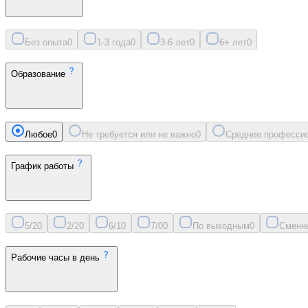
Без опыта
0
1-3 года
0
3-6 лет
0
6+ лет
0
Образование
Любое
0
Не требуется или не важно
0
Среднее професси
График работы
5/2
0
2/2
0
6/1
0
7/0
0
По выходным
0
Сменн
Рабочие часы в день