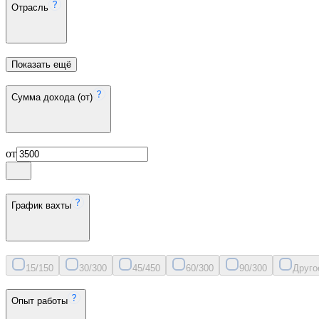
Отрасль
Показать ещё
Сумма дохода (от)
от
График вахты
15/15
0
30/30
0
45/45
0
60/30
0
90/30
0
Друго
Опыт работы