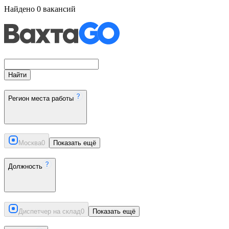
Найдено
0
вакансий
Найти
Регион места работы
Москва
0
Показать ещё
Должность
Диспетчер на склад
0
Показать ещё