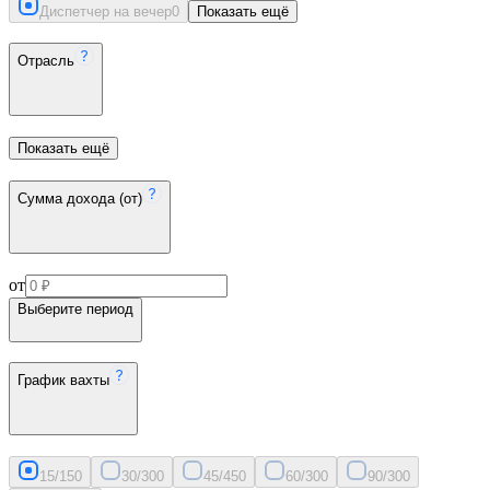
Диспетчер на вечер
0
Показать ещё
Отрасль
Показать ещё
Сумма дохода (от)
от
Выберите период
График вахты
15/15
0
30/30
0
45/45
0
60/30
0
90/30
0