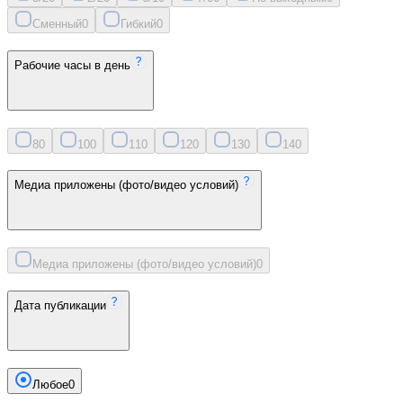
Сменный
0
Гибкий
0
Рабочие часы в день
8
0
10
0
11
0
12
0
13
0
14
0
Медиа приложены (фото/видео условий)
Медиа приложены (фото/видео условий)
0
Дата публикации
Любое
0