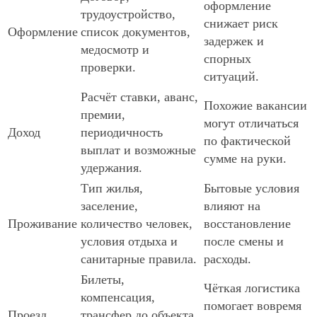
оформление
трудоустройство,
снижает риск
Оформление
список документов,
задержек и
медосмотр и
спорных
проверки.
ситуаций.
Расчёт ставки, аванс,
Похожие вакансии
премии,
могут отличаться
Доход
периодичность
по фактической
выплат и возможные
сумме на руки.
удержания.
Тип жилья,
Бытовые условия
заселение,
влияют на
Проживание
количество человек,
восстановление
условия отдыха и
после смены и
санитарные правила.
расходы.
Билеты,
Чёткая логистика
компенсация,
помогает вовремя
Проезд
трансфер до объекта,