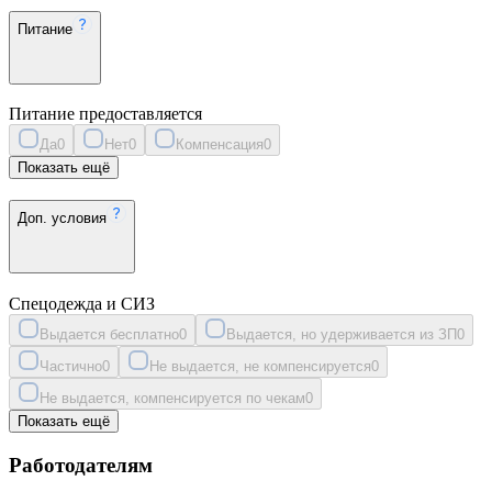
Питание
Питание предоставляется
Да
0
Нет
0
Компенсация
0
Показать ещё
Доп. условия
Спецодежда и СИЗ
Выдается бесплатно
0
Выдается, но удерживается из ЗП
0
Частично
0
Не выдается, не компенсируется
0
Не выдается, компенсируется по чекам
0
Показать ещё
Работодателям