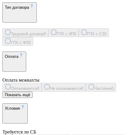
Тип договора
Трудовой договор
0
ГПХ с ИП
0
ГПХ с СЗ
0
ГПХ с ФЛ
0
Оплата
Оплата межвахты
Оплачивается
0
Не оплачивается
0
Частично
0
Показать ещё
Условия
Требуется ли СБ