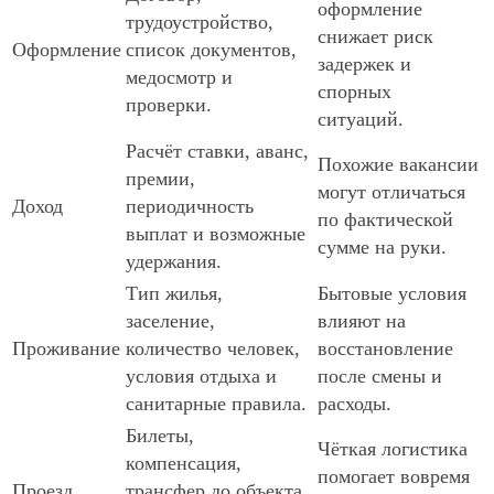
оформление
трудоустройство,
снижает риск
Оформление
список документов,
задержек и
медосмотр и
спорных
проверки.
ситуаций.
Расчёт ставки, аванс,
Похожие вакансии
премии,
могут отличаться
Доход
периодичность
по фактической
выплат и возможные
сумме на руки.
удержания.
Тип жилья,
Бытовые условия
заселение,
влияют на
Проживание
количество человек,
восстановление
условия отдыха и
после смены и
санитарные правила.
расходы.
Билеты,
Чёткая логистика
компенсация,
помогает вовремя
Проезд
трансфер до объекта,