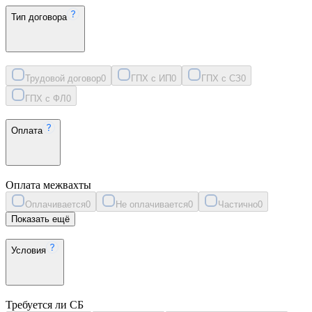
Тип договора
Трудовой договор
0
ГПХ с ИП
0
ГПХ с СЗ
0
ГПХ с ФЛ
0
Оплата
Оплата межвахты
Оплачивается
0
Не оплачивается
0
Частично
0
Показать ещё
Условия
Требуется ли СБ