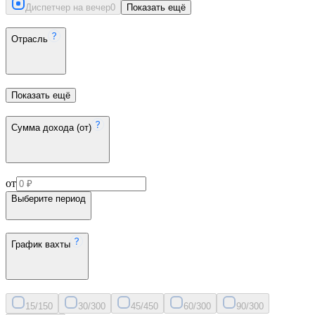
Диспетчер на вечер
0
Показать ещё
Отрасль
Показать ещё
Сумма дохода (от)
от
Выберите период
График вахты
15/15
0
30/30
0
45/45
0
60/30
0
90/30
0