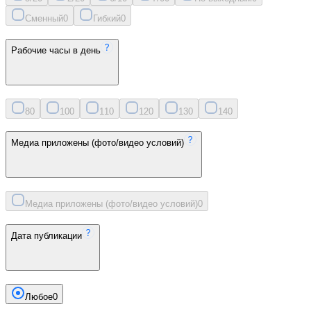
Сменный
0
Гибкий
0
Рабочие часы в день
8
0
10
0
11
0
12
0
13
0
14
0
Медиа приложены (фото/видео условий)
Медиа приложены (фото/видео условий)
0
Дата публикации
Любое
0