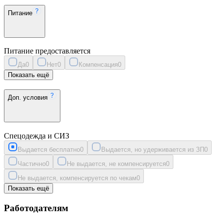
Питание
Питание предоставляется
Да
0
Нет
0
Компенсация
0
Показать ещё
Доп. условия
Спецодежда и СИЗ
Выдается бесплатно
0
Выдается, но удерживается из ЗП
0
Частично
0
Не выдается, не компенсируется
0
Не выдается, компенсируется по чекам
0
Показать ещё
Работодателям