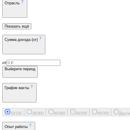
Отрасль
Показать ещё
Сумма дохода (от)
от
Выберите период
График вахты
15/15
0
30/30
0
45/45
0
60/30
0
90/30
0
Друго
Опыт работы