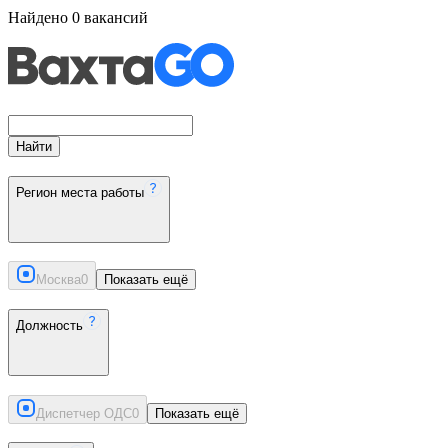
Найдено
0
вакансий
Найти
Регион места работы
Москва
0
Показать ещё
Должность
Диспетчер ОДС
0
Показать ещё