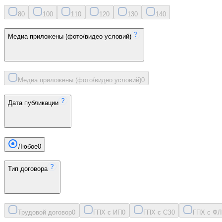
8
0
10
0
11
0
12
0
13
0
14
0
Медиа приложены (фото/видео условий)
Медиа приложены (фото/видео условий)
0
Дата публикации
Любое
0
Тип договора
Трудовой договор
0
ГПХ с ИП
0
ГПХ с СЗ
0
ГПХ с ФЛ