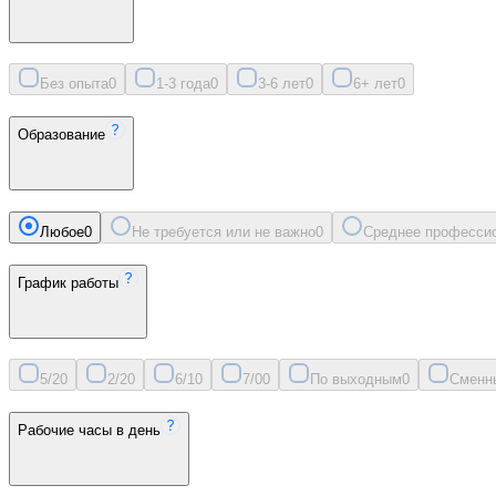
Без опыта
0
1-3 года
0
3-6 лет
0
6+ лет
0
Образование
Любое
0
Не требуется или не важно
0
Среднее професси
График работы
5/2
0
2/2
0
6/1
0
7/0
0
По выходным
0
Сменн
Рабочие часы в день