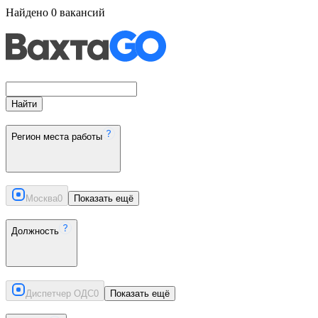
Найдено
0
вакансий
Найти
Регион места работы
Москва
0
Показать ещё
Должность
Диспетчер ОДС
0
Показать ещё