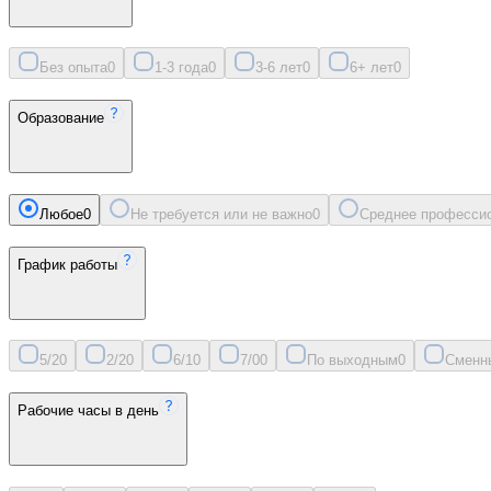
Без опыта
0
1-3 года
0
3-6 лет
0
6+ лет
0
Образование
Любое
0
Не требуется или не важно
0
Среднее професси
График работы
5/2
0
2/2
0
6/1
0
7/0
0
По выходным
0
Сменн
Рабочие часы в день