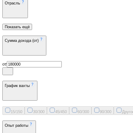
Отрасль
Показать ещё
Сумма дохода (от)
от
График вахты
15/15
0
30/30
0
45/45
0
60/30
0
90/30
0
Друго
Опыт работы