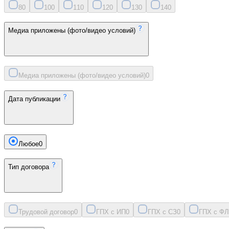
8
0
10
0
11
0
12
0
13
0
14
0
Медиа приложены (фото/видео условий)
Медиа приложены (фото/видео условий)
0
Дата публикации
Любое
0
Тип договора
Трудовой договор
0
ГПХ с ИП
0
ГПХ с СЗ
0
ГПХ с ФЛ