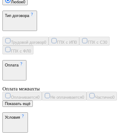
Любое
0
Тип договора
Трудовой договор
0
ГПХ с ИП
0
ГПХ с СЗ
0
ГПХ с ФЛ
0
Оплата
Оплата межвахты
Оплачивается
0
Не оплачивается
0
Частично
0
Показать ещё
Условия