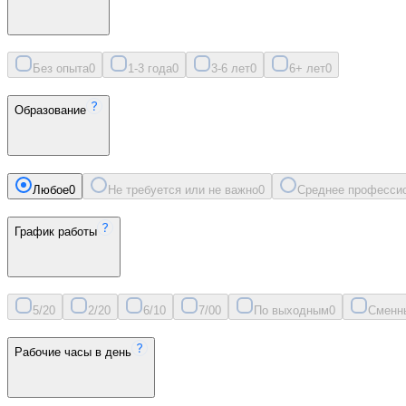
Без опыта
0
1-3 года
0
3-6 лет
0
6+ лет
0
Образование
Любое
0
Не требуется или не важно
0
Среднее професси
График работы
5/2
0
2/2
0
6/1
0
7/0
0
По выходным
0
Сменн
Рабочие часы в день