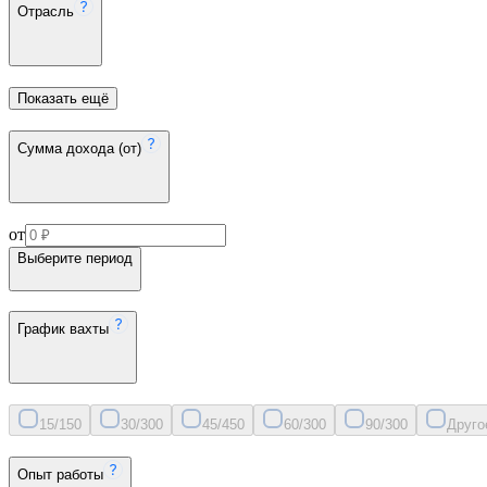
Отрасль
Показать ещё
Сумма дохода (от)
от
Выберите период
График вахты
15/15
0
30/30
0
45/45
0
60/30
0
90/30
0
Друго
Опыт работы