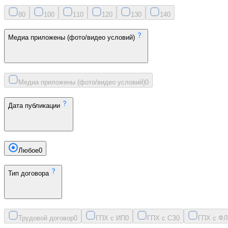
8
0
10
0
11
0
12
0
13
0
14
0
Медиа приложены (фото/видео условий)
Медиа приложены (фото/видео условий)
0
Дата публикации
Любое
0
Тип договора
Трудовой договор
0
ГПХ с ИП
0
ГПХ с СЗ
0
ГПХ с ФЛ