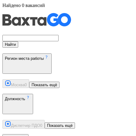
Найдено
0
вакансий
Найти
Регион места работы
Москва
0
Показать ещё
Должность
Диспетчер ПДО
0
Показать ещё