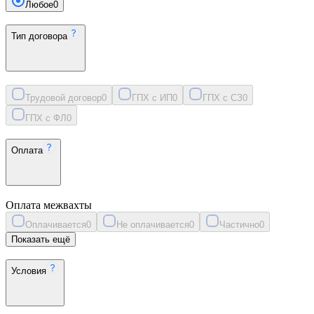
Любое
0
Тип договора
Трудовой договор
0
ГПХ с ИП
0
ГПХ с СЗ
0
ГПХ с ФЛ
0
Оплата
Оплата межвахты
Оплачивается
0
Не оплачивается
0
Частично
0
Показать ещё
Условия