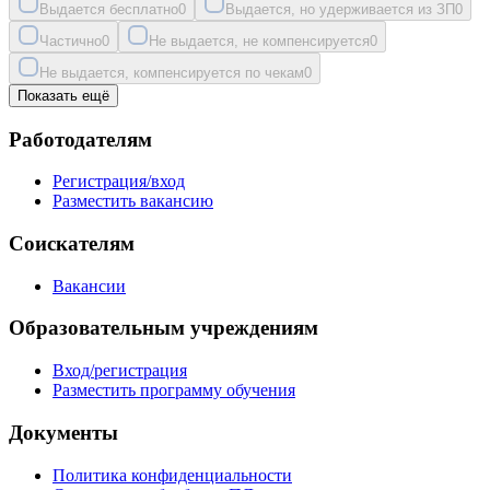
Выдается бесплатно
0
Выдается, но удерживается из ЗП
0
Частично
0
Не выдается, не компенсируется
0
Не выдается, компенсируется по чекам
0
Показать ещё
Работодателям
Регистрация/вход
Разместить вакансию
Соискателям
Вакансии
Образовательным учреждениям
Вход/регистрация
Разместить программу обучения
Документы
Политика конфиденциальности