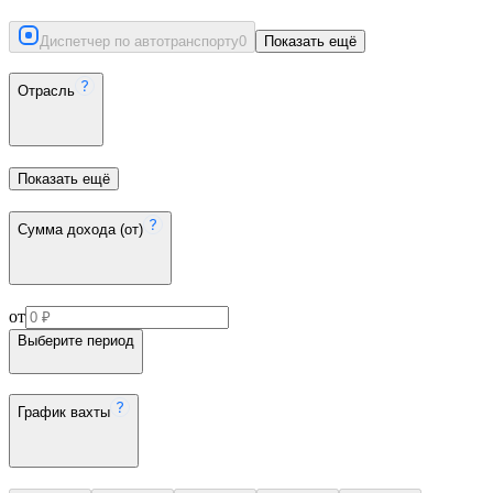
Диспетчер по автотранспорту
0
Показать ещё
Отрасль
Показать ещё
Сумма дохода (от)
от
Выберите период
График вахты