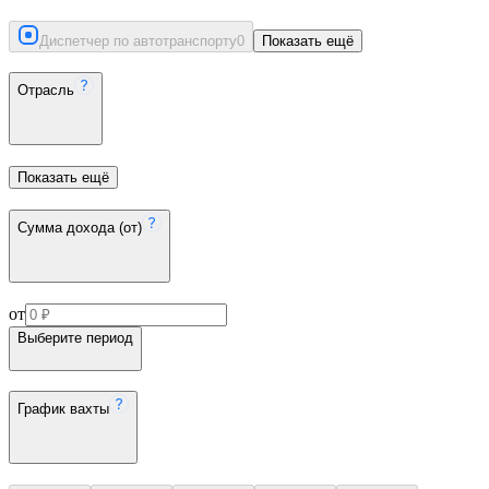
Диспетчер по автотранспорту
0
Показать ещё
Отрасль
Показать ещё
Сумма дохода (от)
от
Выберите период
График вахты