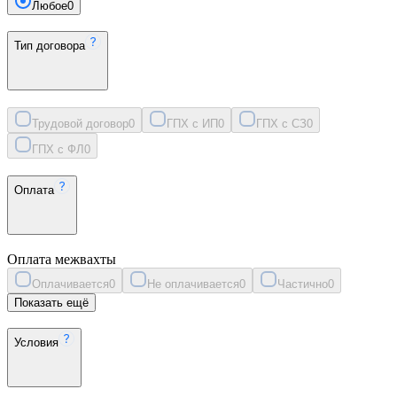
Любое
0
Тип договора
Трудовой договор
0
ГПХ с ИП
0
ГПХ с СЗ
0
ГПХ с ФЛ
0
Оплата
Оплата межвахты
Оплачивается
0
Не оплачивается
0
Частично
0
Показать ещё
Условия