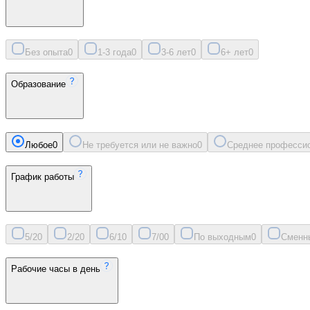
Без опыта
0
1-3 года
0
3-6 лет
0
6+ лет
0
Образование
Любое
0
Не требуется или не важно
0
Среднее професси
График работы
5/2
0
2/2
0
6/1
0
7/0
0
По выходным
0
Сменн
Рабочие часы в день