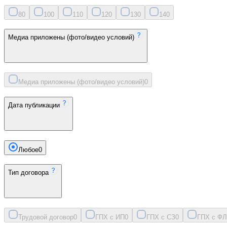
8
0
10
0
11
0
12
0
13
0
14
0
Медиа приложены (фото/видео условий)
Медиа приложены (фото/видео условий)
0
Дата публикации
Любое
0
Тип договора
Трудовой договор
0
ГПХ с ИП
0
ГПХ с СЗ
0
ГПХ с ФЛ