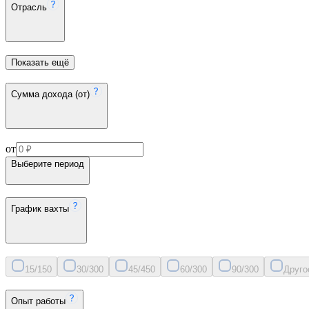
Отрасль
Показать ещё
Сумма дохода (от)
от
Выберите период
График вахты
15/15
0
30/30
0
45/45
0
60/30
0
90/30
0
Друго
Опыт работы