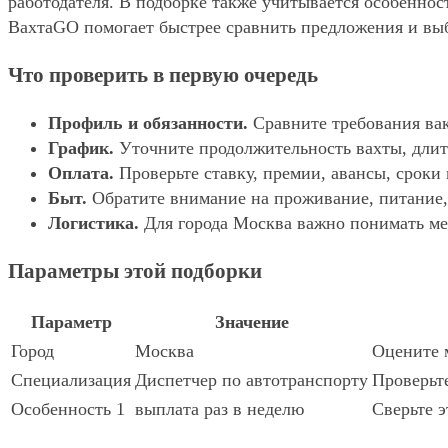
работодателя. В подборке также учитывается особеннос
ВахтаGO помогает быстрее сравнить предложения и выбр
Что проверить в первую очередь
Профиль и обязанности.
Сравните требования вак
График.
Уточните продолжительность вахты, длит
Оплата.
Проверьте ставку, премии, авансы, сроки
Быт.
Обратите внимание на проживание, питание, 
Логистика.
Для города Москва важно понимать мес
Параметры этой подборки
Параметр
Значение
Город
Москва
Оцените м
Специализация
Диспетчер по автотранспорту
Проверьте
Особенность 1
выплата раз в неделю
Сверьте э