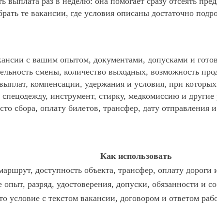
ть выплата раз в неделю: она помогает сразу отсеять пр
ать те вакансии, где условия описаны достаточно подр
ансии с вашим опытом, документами, допусками и готов
ельность смены, количество выходных, возможность про
 выплат, компенсации, удержания и условия, при которы
спецодежду, инструмент, стирку, медкомиссию и другие р
то сбора, оплату билетов, трансфер, дату отправления и
Как использовать
аршрут, доступность объекта, трансфер, оплату дороги 
 опыт, разряд, удостоверения, допуски, обязанности и с
то условие с текстом вакансии, договором и ответом раб