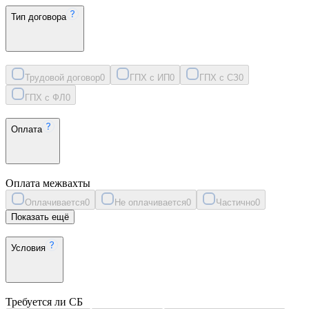
Тип договора
Трудовой договор
0
ГПХ с ИП
0
ГПХ с СЗ
0
ГПХ с ФЛ
0
Оплата
Оплата межвахты
Оплачивается
0
Не оплачивается
0
Частично
0
Показать ещё
Условия
Требуется ли СБ