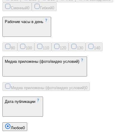
Сменный
0
Гибкий
0
Рабочие часы в день
8
0
10
0
11
0
12
0
13
0
14
0
Медиа приложены (фото/видео условий)
Медиа приложены (фото/видео условий)
0
Дата публикации
Любое
0