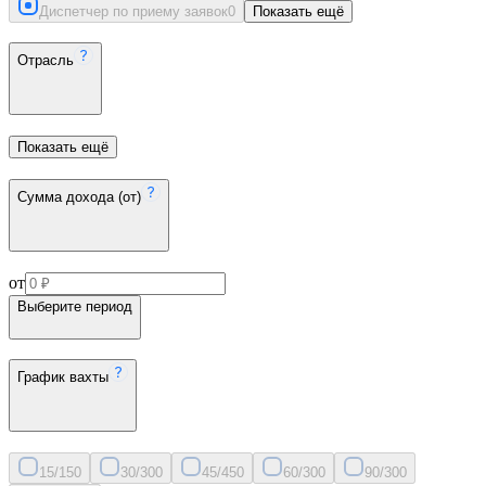
Диспетчер по приему заявок
0
Показать ещё
Отрасль
Показать ещё
Сумма дохода (от)
от
Выберите период
График вахты
15/15
0
30/30
0
45/45
0
60/30
0
90/30
0