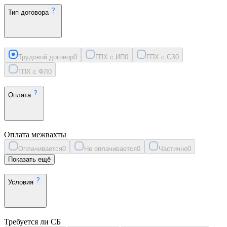
Тип договора
Трудовой договор
0
ГПХ с ИП
0
ГПХ с СЗ
0
ГПХ с ФЛ
0
Оплата
Оплата межвахты
Оплачивается
0
Не оплачивается
0
Частично
0
Показать ещё
Условия
Требуется ли СБ