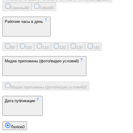
Сменный
0
Гибкий
0
Рабочие часы в день
8
0
10
0
11
0
12
0
13
0
14
0
Медиа приложены (фото/видео условий)
Медиа приложены (фото/видео условий)
0
Дата публикации
Любое
0