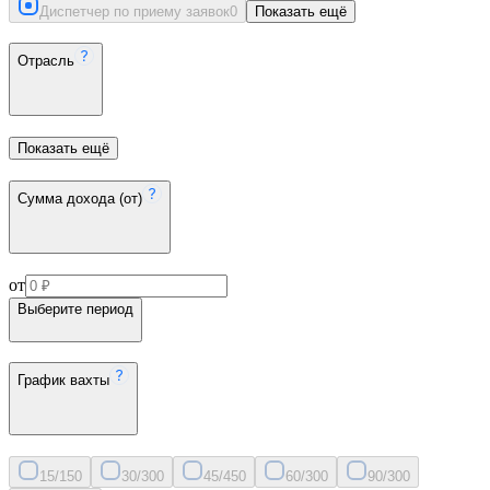
Диспетчер по приему заявок
0
Показать ещё
Отрасль
Показать ещё
Сумма дохода (от)
от
Выберите период
График вахты
15/15
0
30/30
0
45/45
0
60/30
0
90/30
0