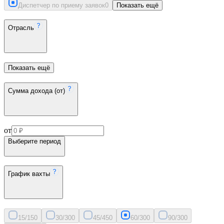
Диспетчер по приему заявок
0
Показать ещё
Отрасль
Показать ещё
Сумма дохода (от)
от
Выберите период
График вахты
15/15
0
30/30
0
45/45
0
60/30
0
90/30
0