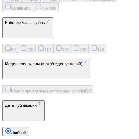
Сменный
0
Гибкий
0
Рабочие часы в день
8
0
10
0
11
0
12
0
13
0
14
0
Медиа приложены (фото/видео условий)
Медиа приложены (фото/видео условий)
0
Дата публикации
Любое
0