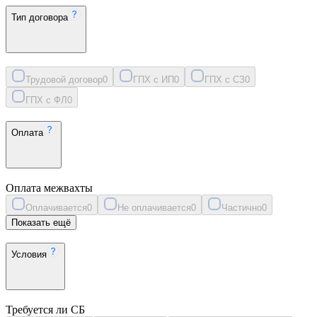
Тип договора
Трудовой договор
0
ГПХ с ИП
0
ГПХ с СЗ
0
ГПХ с ФЛ
0
Оплата
Оплата межвахты
Оплачивается
0
Не оплачивается
0
Частично
0
Показать ещё
Условия
Требуется ли СБ