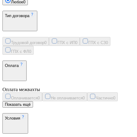
Любое
0
Тип договора
Трудовой договор
0
ГПХ с ИП
0
ГПХ с СЗ
0
ГПХ с ФЛ
0
Оплата
Оплата межвахты
Оплачивается
0
Не оплачивается
0
Частично
0
Показать ещё
Условия