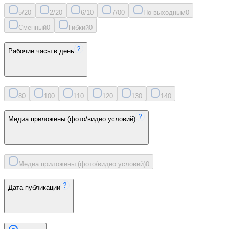
5/2
0
2/2
0
6/1
0
7/0
0
По выходным
0
Сменный
0
Гибкий
0
Рабочие часы в день
8
0
10
0
11
0
12
0
13
0
14
0
Медиа приложены (фото/видео условий)
Медиа приложены (фото/видео условий)
0
Дата публикации