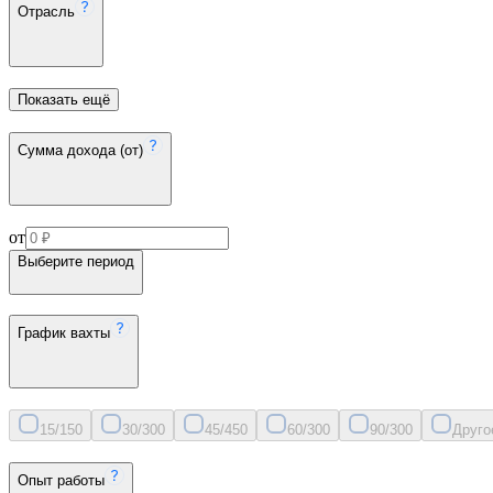
Отрасль
Показать ещё
Сумма дохода (от)
от
Выберите период
График вахты
15/15
0
30/30
0
45/45
0
60/30
0
90/30
0
Друго
Опыт работы