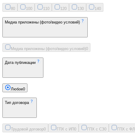
8
0
10
0
11
0
12
0
13
0
14
0
Медиа приложены (фото/видео условий)
Медиа приложены (фото/видео условий)
0
Дата публикации
Любое
0
Тип договора
Трудовой договор
0
ГПХ с ИП
0
ГПХ с СЗ
0
ГПХ с ФЛ