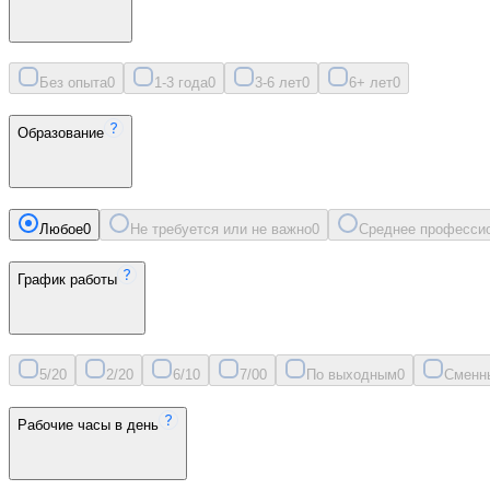
Без опыта
0
1-3 года
0
3-6 лет
0
6+ лет
0
Образование
Любое
0
Не требуется или не важно
0
Среднее професси
График работы
5/2
0
2/2
0
6/1
0
7/0
0
По выходным
0
Сменн
Рабочие часы в день