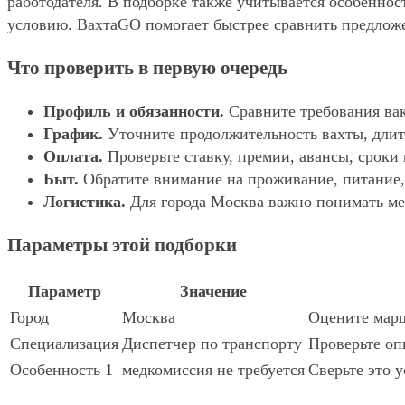
работодателя. В подборке также учитывается особенност
условию. ВахтаGO помогает быстрее сравнить предложе
Что проверить в первую очередь
Профиль и обязанности.
Сравните требования вак
График.
Уточните продолжительность вахты, длит
Оплата.
Проверьте ставку, премии, авансы, сроки
Быт.
Обратите внимание на проживание, питание, 
Логистика.
Для города Москва важно понимать мес
Параметры этой подборки
Параметр
Значение
Город
Москва
Оцените марш
Специализация
Диспетчер по транспорту
Проверьте оп
Особенность 1
медкомиссия не требуется
Сверьте это у