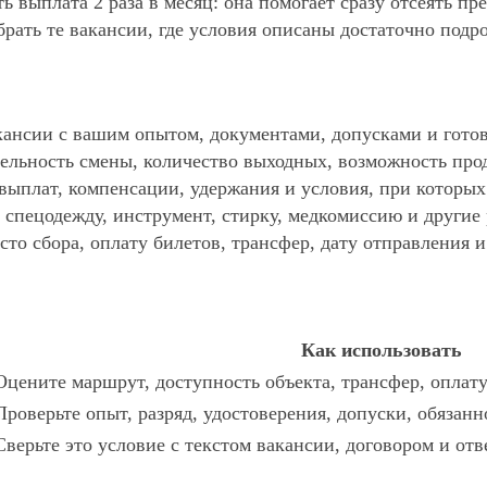
ь выплата 2 раза в месяц: она помогает сразу отсеять п
ать те вакансии, где условия описаны достаточно подр
ансии с вашим опытом, документами, допусками и готов
ельность смены, количество выходных, возможность про
 выплат, компенсации, удержания и условия, при которы
спецодежду, инструмент, стирку, медкомиссию и другие р
то сбора, оплату билетов, трансфер, дату отправления и
Как использовать
Оцените маршрут, доступность объекта, трансфер, оплату
Проверьте опыт, разряд, удостоверения, допуски, обязан
Сверьте это условие с текстом вакансии, договором и отв