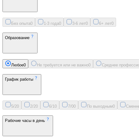
Без опыта
0
1-3 года
0
3-6 лет
0
6+ лет
0
Образование
Любое
0
Не требуется или не важно
0
Среднее професси
График работы
5/2
0
2/2
0
6/1
0
7/0
0
По выходным
0
Сменн
Рабочие часы в день