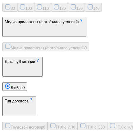
8
0
10
0
11
0
12
0
13
0
14
0
Медиа приложены (фото/видео условий)
Медиа приложены (фото/видео условий)
0
Дата публикации
Любое
0
Тип договора
Трудовой договор
0
ГПХ с ИП
0
ГПХ с СЗ
0
ГПХ с ФЛ