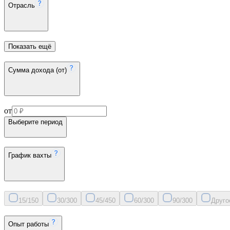
Отрасль
Показать ещё
Сумма дохода (от)
от
Выберите период
График вахты
15/15
0
30/30
0
45/45
0
60/30
0
90/30
0
Друго
Опыт работы