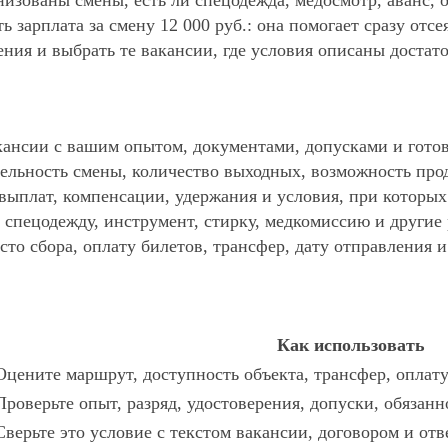
анизованы смены, есть ли спецодежда, медосмотр, аванс
ь зарплата за смену 12 000 руб.: она помогает сразу отс
ния и выбрать те вакансии, где условия описаны достат
ансии с вашим опытом, документами, допусками и готов
ельность смены, количество выходных, возможность про
 выплат, компенсации, удержания и условия, при которы
спецодежду, инструмент, стирку, медкомиссию и другие р
то сбора, оплату билетов, трансфер, дату отправления и
Как использовать
Оцените маршрут, доступность объекта, трансфер, оплату
Проверьте опыт, разряд, удостоверения, допуски, обязан
Сверьте это условие с текстом вакансии, договором и отв