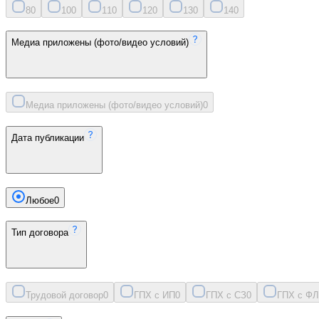
8
0
10
0
11
0
12
0
13
0
14
0
Медиа приложены (фото/видео условий)
Медиа приложены (фото/видео условий)
0
Дата публикации
Любое
0
Тип договора
Трудовой договор
0
ГПХ с ИП
0
ГПХ с СЗ
0
ГПХ с ФЛ