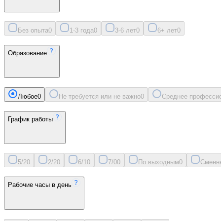
Без опыта
0
1-3 года
0
3-6 лет
0
6+ лет
0
Образование
Любое
0
Не требуется или не важно
0
Среднее професси
График работы
5/2
0
2/2
0
6/1
0
7/0
0
По выходным
0
Сменн
Рабочие часы в день