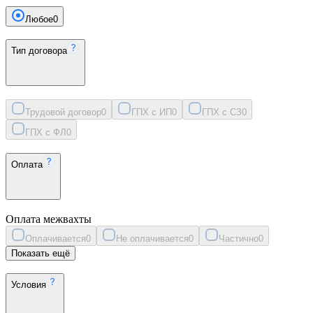
Любое
0
Тип договора
Трудовой договор
0
ГПХ с ИП
0
ГПХ с СЗ
0
ГПХ с ФЛ
0
Оплата
Оплата межвахты
Оплачивается
0
Не оплачивается
0
Частично
0
Показать ещё
Условия