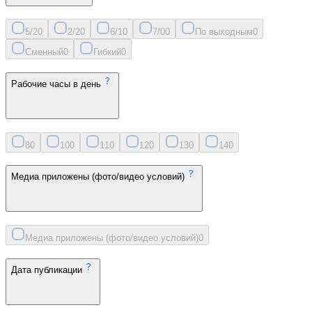
5/2
0
2/2
0
6/1
0
7/0
0
По выходным
0
Сменный
0
Гибкий
0
Рабочие часы в день
8
0
10
0
11
0
12
0
13
0
14
0
Медиа приложены (фото/видео условий)
Медиа приложены (фото/видео условий)
0
Дата публикации